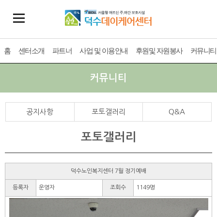
홈
센터소개
파트너
사업 및 이용안내
후원및 자원봉사
커뮤니티
커뮤니티
공지사항
포토갤러리
Q&A
포토갤러리
덕수노인복지센터 7월 정기예배
등록자
운영자
조회수
1149명