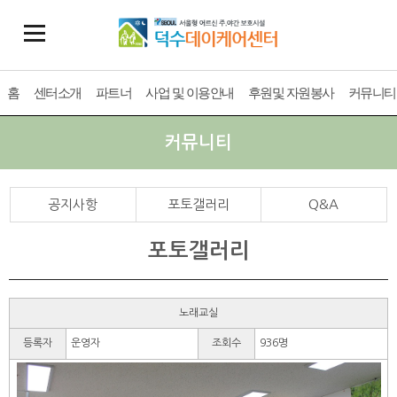
홈
센터소개
파트너
사업 및 이용안내
후원및 자원봉사
커뮤니티
커뮤니티
공지사항
포토갤러리
Q&A
포토갤러리
노래교실
등록자
운영자
조회수
936명