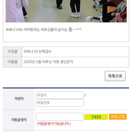
흥
코로나19도 어찌못하는 어르신들의 넘치는
~~^^
이전글
코로나19 선제검사
다음글
2020년 3월 어르신 직원 생신잔치
목록으로
/
작성자
자동글 방지
(자동글 방지 기능입니다.)