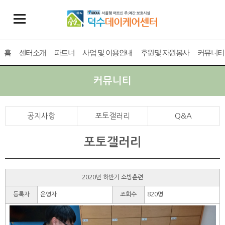
홈
센터소개
파트너
사업 및 이용안내
후원및 자원봉사
커뮤니티
커뮤니티
공지사항
포토갤러리
Q&A
포토갤러리
2020년 하반기 소방훈련
등록자
운영자
조회수
820명