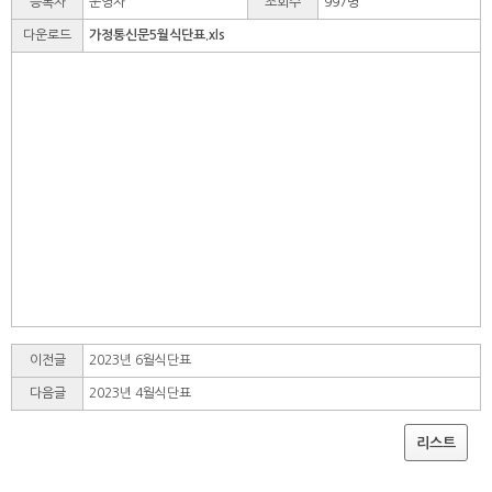
등록자
운영자
조회수
997명
다운로드
가정통신문5월식단표.xls
이전글
2023년 6월식단표
다음글
2023년 4월식단표
리스트