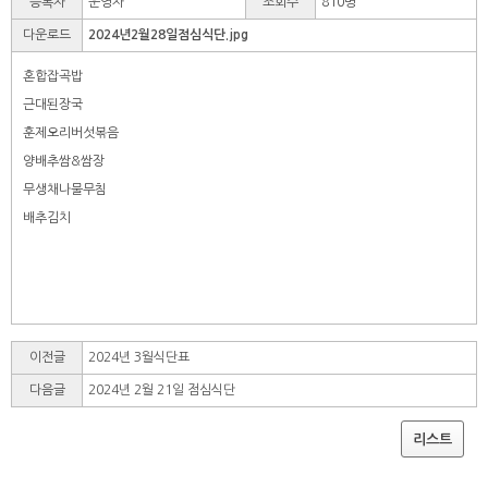
등록자
운영자
조회수
810명
다운로드
2024년2월28일점심식단.jpg
혼합잡곡밥
근대된장국
훈제오리버섯볶음
양배추쌈&쌈장
무생채나물무침
배추김치
이전글
2024년 3월식단표
다음글
2024년 2월 21일 점심식단
리스트