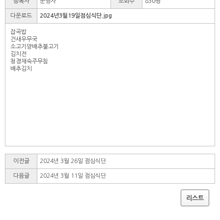
등록자
운영자
조회수
830명
다운로드
2024년3월19일점심식단.jpg
잡곡밥
건새우무국
소고기양배추불고기
김치전
청경채숙주무침
배추김치
이전글
2024년 3월 26일 점심식단
다음글
2024년 3월 11일 점심식단
리스트