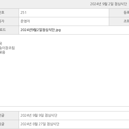
2024년 9월 2일 점심식단
번호
251
등
록자
운영자
조
로드
2024년9월2일점심식단.jpg
국
송이장조림
볶음
전글
2024년 9월 9일 점심식단
음글
2024년 8월 27일 점심식단