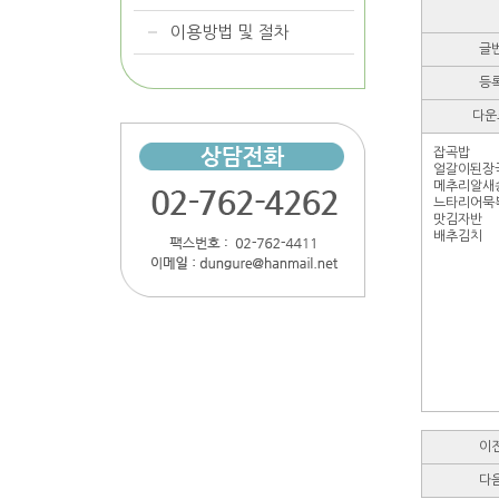
이용방법 및 절차
글
등
다운
잡곡밥
얼갈이된장
메추리알새
느타리어묵
맛김자반
배추김치
이
다