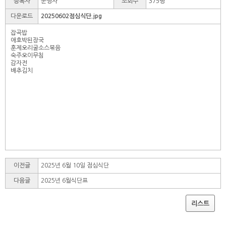
등록자
운영자
조회수
375명
다운로드
20250602점심식단.jpg
잡곡밥
애호박된장국
훈제오리굴소스볶음
숙주오이무침
감자전
배추김치
이전글
2025년 6월 10일 점심식단
다음글
2025년 6월식단표
리스트